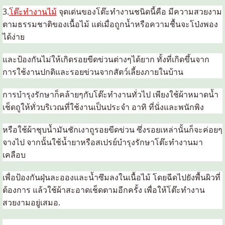
3.
โต๊ะทำงานไม้
จุดเด่นของ
โต๊ะทำงาน
ชนิดนี้คือ มีความสวยงาม
ตามธรรมชาติของเนื้อไม้ แต่เมื่อถูกน้ำหรือความชื้นจะโป่งพอง
ได้ง่าย
และป้องกันไม่ให้เกิดรอยขีดข่วนต่างๆได้ยาก ทั้งที่เกิดขึ้นจาก
การใช้งานปกติและรอยข่วนจากสัตว์เลี้ยงภายในบ้าน
การบำรุงรักษาก็คล้ายๆกับ
โต๊ะทำงาน
ทั่วไป เพียงใช้ผ้าหมาดน้ำ
เช็ดถูให้ทั่วบริเวณที่ใช้งานเป็นประจำ อาทิ ที่นั่งและพนักพิง
หรือใช้ผ้าชุบน้ำมันชักเงาถูรอยขีดข่วน ซึ่งรอยเหล่านั้นก็จะค่อยๆ
จางไป จากนั้นใช้น้ำยาหรือสเปรย์บำรุงรักษา
โต๊ะทำงาน
มา
เคลือบ
เพื่อป้องกันฝุ่นละอองและน้ำซึมลงในเนื้อไม้ โดยฉีดไปยังพื้นผิวที่
ต้องการ แล้วใช้ผ้าสะอาดเช็ดตามอีกครั้ง เพื่อให้โต๊ะทำงาน
สวยงามอยู่เสมอ
.