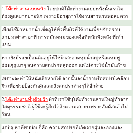
1.
โต๊ะทำงานแบบหนัง
โดยปกติโต๊ะทำงานแบบหนังนั้นเราไม่
ต้องดูแลมากมายนัก เพราะมีอายุการใช้งานยาวนานพอสมควร
เพียงใช้ผ้าหมาดน้ำเช็ดถูให้ทั่วพื้นผิวที่ใช้งานเพื่อขจัดคราบ
สกปรกต่างๆ อาทิ การหมักหมมของเหงื่อที่พนักพิงหลัง ที่เท้า
แขน
หากยังมีรอยเปื้อนติดอยู่ให้ใช้ผ้าสะอาดชุบน้ำสบู่หรือแชมพู
อ่อนๆถูเบาๆ จนคราบสกปรกหลุดออก แต่ไม่ควรใช้น้ำมันก๊าซ
เพราะจะทำให้หนังเสียหายได้ จากนั้นลงน้ำยาหรือสเปรย์เคลือบ
ผิว เพื่อช่วยป้องกันฝุ่นและสิ่งสกปรกต่างๆได้อีกด้วย
2.
โต๊ะทำงานที่บุด้วยผ้า
ผ้าทีเราใช้บุโต๊ะทำงานส่วนใหญ่ทำจาก
วัสดุธรรมชาติ ผู้ใช้จะรู้สึกได้ถึงความสบาย เพราะสัมผัสแล้วไม่
ร้อน
แต่ปัญหาที่พบบ่อยก็คือ ความสกปรกที่เกิดจากฝุ่นละอองและ