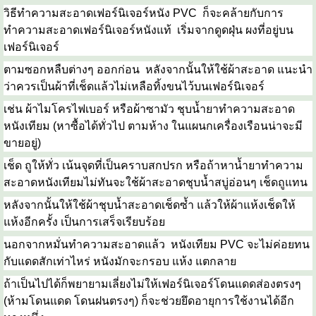
วิธีทำความสะอาดเฟอร์นิเจอร์หนัง PVC ก็จะคล้ายกับการ
ทำความสะอาดเฟอร์นิเจอร์หนังแท้ เริ่มจากดูดฝุ่น ผงที่อยู่บน
เฟอร์นิเจอร์
ตามซอกหลืบต่างๆ ออกก่อน หลังจากนั้นให้ใช้ผ้าสะอาด แนะนำ
ว่าควรเป็นผ้าที่เช็ดแล้วไม่เหลือทิ้งขนไว้บนเฟอร์นิเจอร์
เช่น ผ้าไมโครไฟเบอร์ หรือผ้าซามัว ชุบน้ำยาทำความสะอาด
หนังเทียม (หาซื้อได้ทั่วไป ตามห้าง ในแผนกเครื่องเรือนน่าจะมี
ขายอยู่)
เช็ด ถูให้ทั่ว เน้นจุดที่เป็นคราบสกปรก หรือถ้าหาน้ำยาทำความ
สะอาดหนังเทียมไม่ทันจะใช้ผ้าสะอาดชุบน้ำสบู่อ่อนๆ เช็ดถูแทน
หลังจากนั้นให้ใช้ผ้าชุบน้ำสะอาดเช็ดซ้ำ แล้วให้ผ้าแห้งเช็ดให้
แห้งอีกครั้ง เป็นการเสร็จเรียบร้อย
นอกจากหมั่นทำความสะอาดแล้ว หนังเทียม PVC จะไม่ค่อยทน
กับแดดสักเท่าไหร่ หนังมักจะกรอบ แห้ง แตกลาย
ถ้าเป็นไปได้ก็พยายามเลี่ยงไม่ให้เฟอร์นิเจอร์โดนแดดส่องตรงๆ
(ห้ามโดนแดด โดนฝนตรงๆ) ก็จะช่วยยึดอายุการใช้งานได้อีก