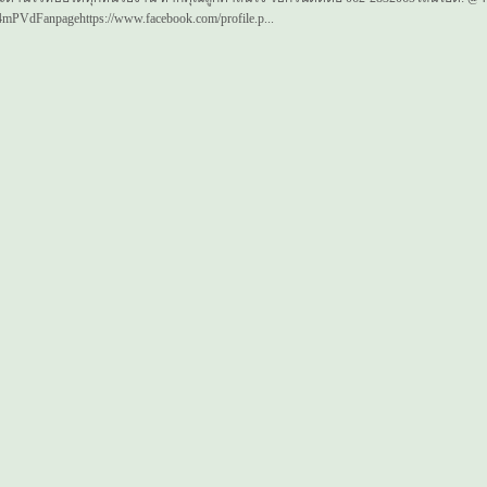
/TO4mPVdFanpagehttps://www.facebook.com/profile.p...