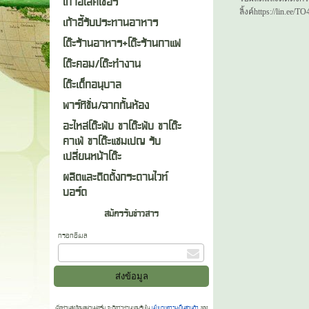
เก้าอี้เลคเชอร์
ลิ้งค์https://lin.ee
เก้าอี้รับประทานอาหาร
โต๊ะร้านอาหาร+โต๊ะร้านกาแฟ
โต๊ะคอม/โต๊ะทำงาน
โต๊ะเด็กอนุบาล
พาร์ทิชั่น/ฉากกั้นห้อง
อะไหล่โต๊ะพับ ขาโต๊ะพับ ขาโต๊ะ
คาเฟ่ ขาโต๊ะแชมเปญ รับ
เปลี่ยนหน้าโต๊ะ
ผลิตและติดตั้งกระดานไวท์
บอร์ด
สมัครรับข่าวสาร
กรอกอีเมล
เมื่อท่านส่งข้อมูลผ่านฟอร์ม จะถือว่าท่านยอมรับใน
นโยบายความเป็นส่วนตัว
ของ