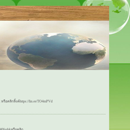
อคลิกลิ้งค์https://lin.ee/TO4mPVd
40frqbkหรือคลิก