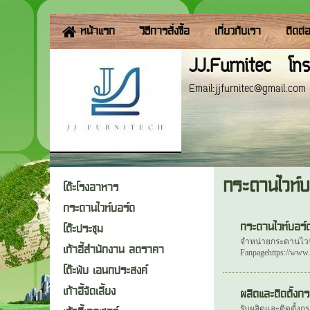
หน้าแรก
วิธีการสั่งซื้อ
เกี่ยวกับเรา
ติดต่
JJ.Furnitec โท
Email:jjfurnitec@gmail.
กระดานไวท์บ
โต๊ะโรงอาหาร
กระดานไวท์บอร์ด
กระดานไวท์บอร์
โต๊ะประชุม
จำหน่ายกระดานไวท์บ
เก้าอี้สำนักงาน ลดราคา
Fanpagehttps://www.f
โต๊ะพับ เอนกประสงค์
เก้าอี้จัดเลี้ยง
ผลิตและติดตั้งก
รับผลิตและติดตั้ง